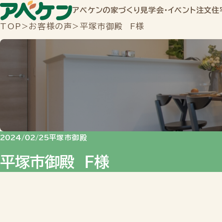
アベケンの家づくり
見学会・イベント
注文住
TOP
>
お客様の声
>
平塚市御殿 F様
2024/02/25
平塚市御殿
平塚市御殿 F様