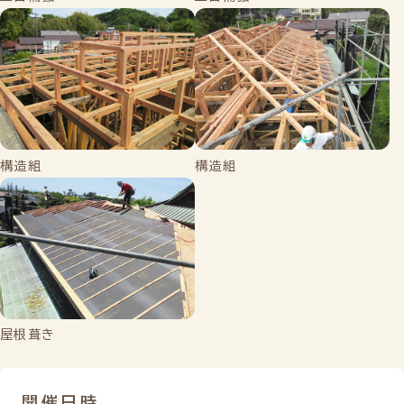
構造組
構造組
屋根葺き
開催日時