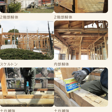
２階部解体
２階部解体
スケルトン
内部解体
土台補強
土台補強